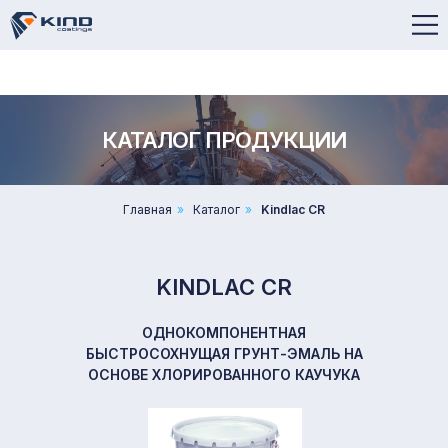
КРЫТИЯ
ЧЕНИЯ
КАТАЛОГ ПРОДУКЦИИ
partner@kindpr
+7 (343) 345-40
Главная
»
Каталог
»
Kindlac CR
45
Заказать звонок
KINDLAC CR
ОДНОКОМПОНЕНТНАЯ
БЫСТРОСОХНУЩАЯ ГРУНТ-ЭМАЛЬ НА
ОСНОВЕ ХЛОРИРОВАННОГО КАУЧУКА